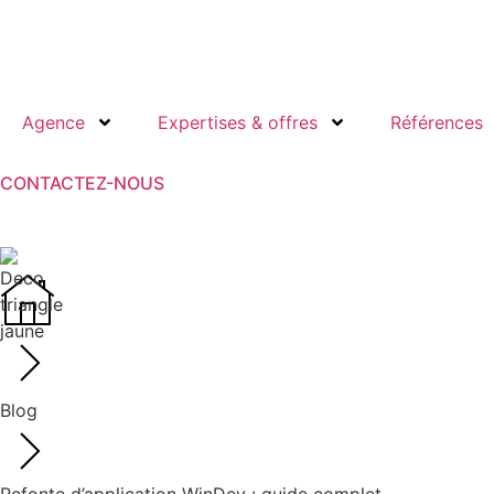
Agence
Expertises & offres
Références
CONTACTEZ-NOUS
Blog
Refonte d’application WinDev : guide complet