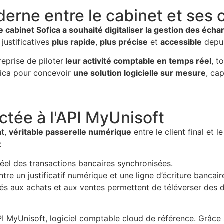
derne entre le cabinet et ses 
le cabinet Sofica a souhaité digitaliser la gestion des é
 justificatives
plus rapide
,
plus précise
et
accessible
depui
eprise de piloter
leur activité comptable en temps réel
, t
fica pour concevoir
une solution logicielle sur mesure
, ca
ctée à l'API MyUnisoft
nt,
véritable passerelle numérique
entre le client final et 
:
éel des transactions bancaires synchronisées.
ntre un justificatif numérique et une ligne d’écriture bancair
s aux achats et aux ventes permettent de téléverser des 
’API MyUnisoft, logiciel comptable cloud de référence. Grâc