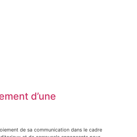
iement d’une
ploiement de sa communication dans le cadre
éditoriaux et de carrousels engageants pour