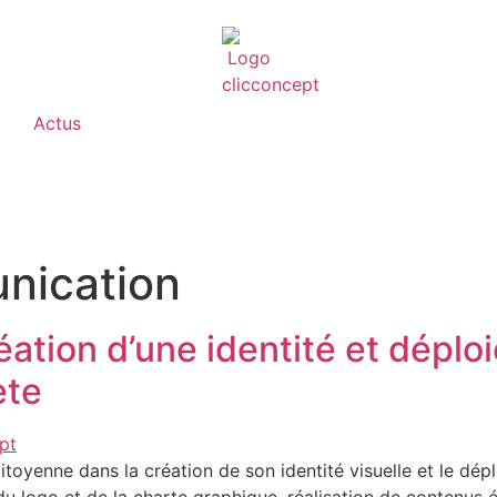
Actus
nication
éation d’une identité et déplo
ète
toyenne dans la création de son identité visuelle et le dé
u logo et de la charte graphique, réalisation de contenus 