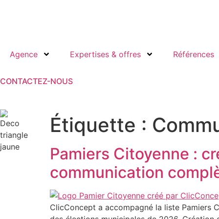
Agence
Expertises & offres
Références
CONTACTEZ-NOUS
Étiquette :
Commu
Pamiers Citoyenne : cr
communication compl
ClicConcept a accompagné la liste Pamiers Ci
des élections municipales de 2026. Création d